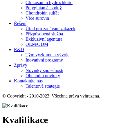
Glukosamin hydrochlorid
Polyglutamát sodný
Chondroitin sulfát
Více surovin
Řešení
Úřad pro zadávání zakázek
Přizpůsobená služba
Exkluzivní agentura
OEM/ODM
R&D
Tým výzkumu a vývoje
Inovativní programy
Zprávy
Novinky společnosti
Obchodní novinky
Kontaktujte nás
Talentová strategie
© Copyright - 2010-2023: Všechna práva vyhrazena.
Kvalifikace