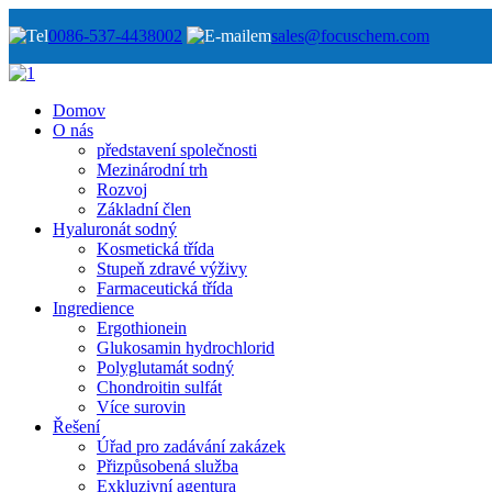
0086-537-4438002
sales@focuschem.com
Domov
O nás
představení společnosti
Mezinárodní trh
Rozvoj
Základní člen
Hyaluronát sodný
Kosmetická třída
Stupeň zdravé výživy
Farmaceutická třída
Ingredience
Ergothionein
Glukosamin hydrochlorid
Polyglutamát sodný
Chondroitin sulfát
Více surovin
Řešení
Úřad pro zadávání zakázek
Přizpůsobená služba
Exkluzivní agentura