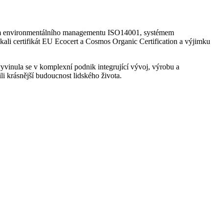
em environmentálního managementu ISO14001, systémem
ali certifikát EU Ecocert a Cosmos Organic Certification a výjimku
vinula se v komplexní podnik integrující vývoj, výrobu a
i krásnější budoucnost lidského života.