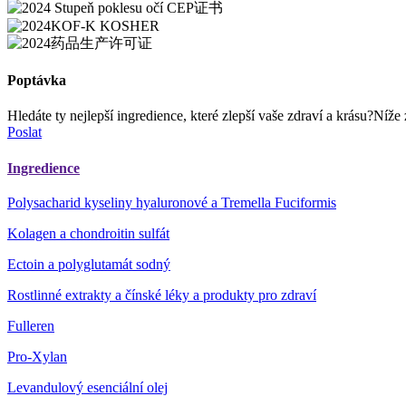
Poptávka
Hledáte ty nejlepší ingredience, které zlepší vaše zdraví a krásu?Ní
Poslat
Ingredience
Polysacharid kyseliny hyaluronové a Tremella Fuciformis
Kolagen a chondroitin sulfát
Ectoin a polyglutamát sodný
Rostlinné extrakty a čínské léky a produkty pro zdraví
Fulleren
Pro-Xylan
Levandulový esenciální olej