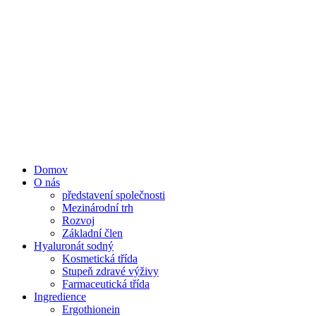
Domov
O nás
představení společnosti
Mezinárodní trh
Rozvoj
Základní člen
Hyaluronát sodný
Kosmetická třída
Stupeň zdravé výživy
Farmaceutická třída
Ingredience
Ergothionein