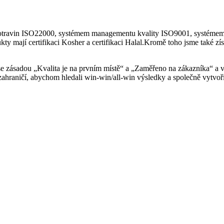
 potravin ISO22000, systémem managementu kvality ISO9001, systém
mají certifikaci Kosher a certifikaci Halal.Kromě toho jsme také získ
e zásadou „Kvalita je na prvním místě“ a „Zaměřeno na zákazníka“ a vy
hraničí, abychom hledali win-win/all-win výsledky a společně vytvořil